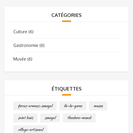
CATÉGORIES
Culture
(6)
Gastronomie
(6)
Musée
(6)
ÉTIQUETTES
forces-armees-senegal
ile-de-goree
musee
saint louis
senegal
theodore-monod
village-artisanal