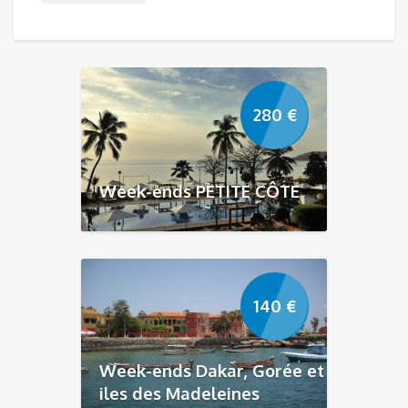
280
€
Week-ends PETITE CÔTE
140
€
Week-ends Dakar, Gorée et
iles des Madeleines